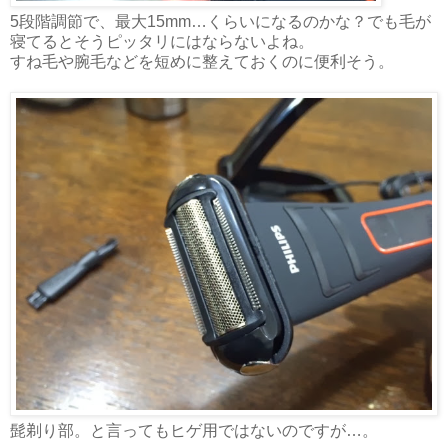
5段階調節で、最大15mm…くらいになるのかな？でも毛が
寝てるとそうピッタリにはならないよね。
すね毛や腕毛などを短めに整えておくのに便利そう。
髭剃り部。と言ってもヒゲ用ではないのですが…。