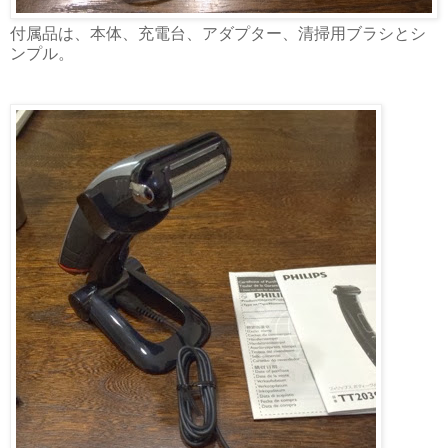
付属品は、本体、充電台、アダプター、清掃用ブラシとシ
ンプル。