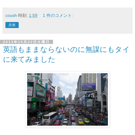
coush
時刻:
1:59
1 件のコメント:
共有
2013年10月22日火曜日
英語もままならないのに無謀にもタイ
に来てみました