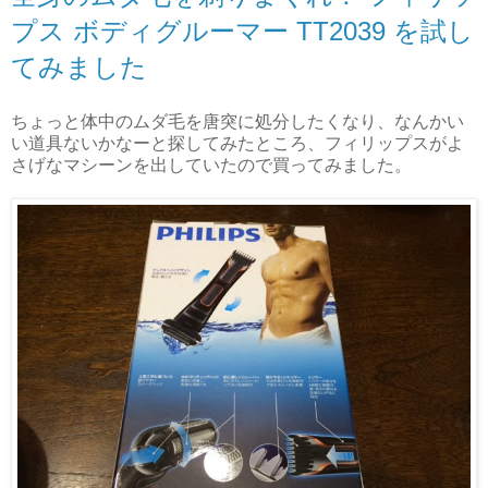
プス ボディグルーマー TT2039 を試し
てみました
ちょっと体中のムダ毛を唐突に処分したくなり、なんかい
い道具ないかなーと探してみたところ、フィリップスがよ
さげなマシーンを出していたので買ってみました。