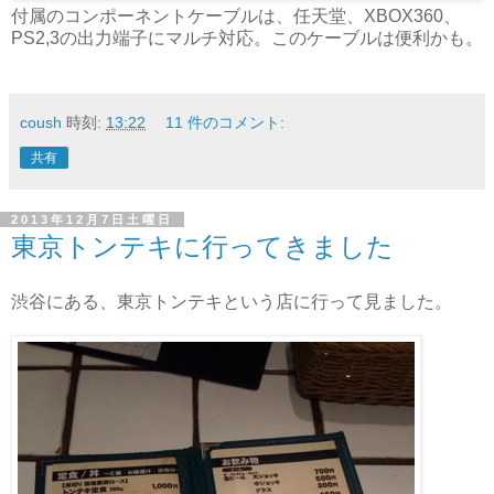
付属のコンポーネントケーブルは、任天堂、XBOX360、
PS2,3の出力端子にマルチ対応。このケーブルは便利かも。
coush
時刻:
13:22
11 件のコメント:
共有
2013年12月7日土曜日
東京トンテキに行ってきました
渋谷にある、東京トンテキという店に行って見ました。