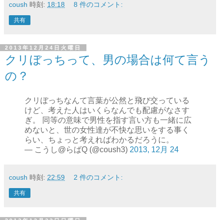
coush
時刻:
18:18
8 件のコメント:
共有
2013年12月24日火曜日
クリぼっちって、男の場合は何て言う
の？
クリぼっちなんて言葉が公然と飛び交っている
けど、考えた人はいくらなんでも配慮がなさす
ぎ。 同等の意味で男性を指す言い方も一緒に広
めないと、世の女性達が不快な思いをする事く
らい、ちょっと考えればわかるだろうに。
— こうし@らばQ (@coush3)
2013, 12月 24
coush
時刻:
22:59
2 件のコメント:
共有