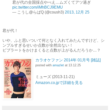
君が代の全国採点やべえ…ムズくてアツ過ぎ
pic.twitter.com/iMhBCJ9EMU
— こうし@らばQ (@coush3)
2013, 12月 25
君が代！
いや、ふと思いついて何となく入れてみたんですけど、シ
ンプルすぎるせいか点数が全然出ない！
ビブラートをかけまくると点数が上がるんだろうか…？
カラオケファン 2014年 01月号 [雑誌]
posted with
amazlet
at 13.12.25
ミューズ (2013-11-21)
Amazon.co.jpで詳細を見る