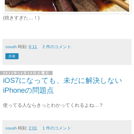
(焼きすぎた…！)
coush
時刻:
0:11
2 件のコメント:
共有
2013年12月14日土曜日
iOS7になっても、未だに解決しない
iPhoneの問題点
使ってる人ならきっとわかってくれるよね…？
coush
時刻:
2:01
1 件のコメント: