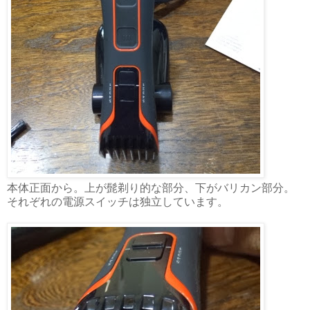
本体正面から。上が髭剃り的な部分、下がバリカン部分。
それぞれの電源スイッチは独立しています。