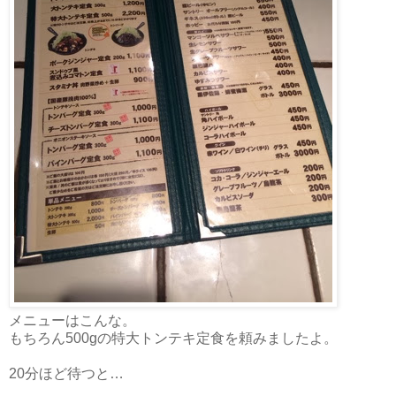
メニューはこんな。
もちろん500gの特大トンテキ定食を頼みましたよ。
20分ほど待つと…