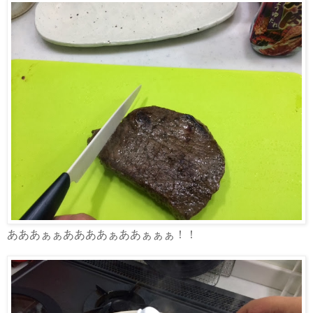
あああぁぁああああぁああぁぁぁ！！