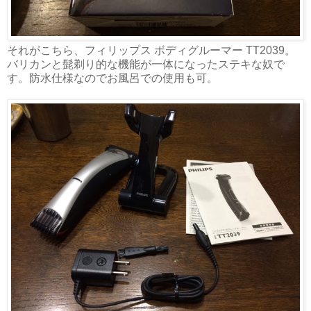
それがこちら、フィリップス ボディグルーマー TT2039。
バリカンと髭剃り的な機能が一体になったステキな奴で
す。防水仕様なのでお風呂での使用も可。