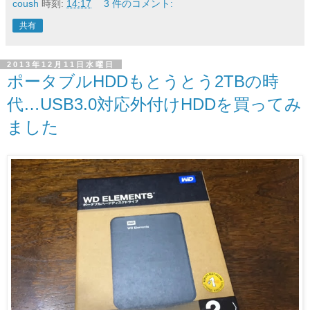
coush
時刻:
14:17
3 件のコメント:
共有
2013年12月11日水曜日
ポータブルHDDもとうとう2TBの時
代…USB3.0対応外付けHDDを買ってみ
ました